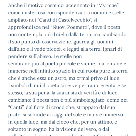
Anche il motivo cosmico, accennato in “Myricae”
come misteriosa corrispondenza tra uomini e stelle,
ampliato nei “Canti di Castelvecchio”, si
approfondisce nei “Nuovi Poemetti”, dove il poeta
non contempla più il cielo dalla terra, ma cambiando
il suo punto di osservazione, guarda gli uomini
dall’alto e li vede piccoli e legati alla terra, ignari di
pendere sull’abisso. Le stelle non
sembrano più al poeta piccole e vicine, ma lontane e
immerse nell’infinito spazio in cui ruota pure la terra
che è anche essa un astro, ma ormai privo di luce.
I simboli di cui il poeta si serve per rappresentare se
stesso, la sua pena, la sua ansia di verità e di luce,
cambiano: il poeta non è più simboleggiato, come nei
“Canti”, dal fiore di croco che, strappato dal suo
prato, si schiude ai raggi del sole e muore immerso
in quella luce, ma dal cieco che, per un attimo, e
soltanto in sogno, ha la visione del vero, o dal