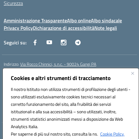
Sicurezza
Amministrazione Trasparente
Albo online
Albo sindacale
Privacy Policy
Dichiarazione di accessibilità
Note legali
Seguici su:
Indirizzo:
Via Rocco Chinnici, s.n.c. - 90024 Gangi PA
Centralino:
+39 0921 501229
Email:
pais01700b@istruzione.it
Posta elettronica certificata (PEC):
Cookies e altri strumenti di tracciamento
pais01700b@pec.istruzione.it
Codice fiscale: 95005290820
Il nostro Istituto non utilizza strumenti di profilazione degli utenti -
Codice meccanografico:
pais01700b
sono utilizzati esclusivamente cookies tecnici necessari al
Codice Indice delle Pubbliche Amministrazioni (IPA): istsc_pais01700b
corretto funzionamento del sito, alla fruibilità dei servizi
Codice unico di fatturazione (CUF): UFM1W3
istituzionali e alla sua accessibilità – sono utilizzati, inoltre,
strumenti statistici anonimizzati messi a disposizione da Web
Analytics Italia.
Hosting & Powered by 3D Solution S.r.l.
Per saperne di più sul nostro sito, consulta la ns.
Cookie Policy.
Concept & Design by Designers Italia