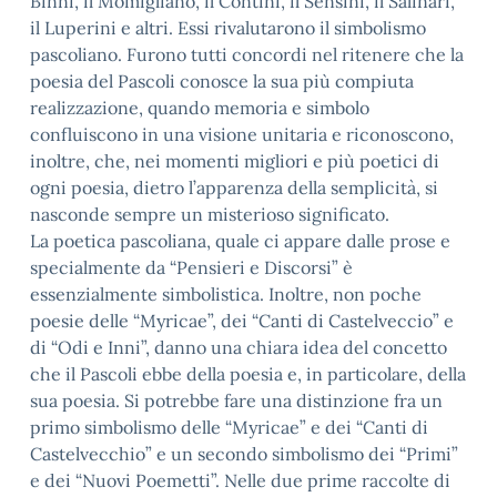
Binni, il Momigliano, il Contini, il Sensini, il Salinari,
il Luperini e altri. Essi rivalutarono il simbolismo
pascoliano. Furono tutti concordi nel ritenere che la
poesia del Pascoli conosce la sua più compiuta
realizzazione, quando memoria e simbolo
confluiscono in una visione unitaria e riconoscono,
inoltre, che, nei momenti migliori e più poetici di
ogni poesia, dietro l’apparenza della semplicità, si
nasconde sempre un misterioso significato.
La poetica pascoliana, quale ci appare dalle prose e
specialmente da “Pensieri e Discorsi” è
essenzialmente simbolistica. Inoltre, non poche
poesie delle “Myricae”, dei “Canti di Castelveccio” e
di “Odi e Inni”, danno una chiara idea del concetto
che il Pascoli ebbe della poesia e, in particolare, della
sua poesia. Si potrebbe fare una distinzione fra un
primo simbolismo delle “Myricae” e dei “Canti di
Castelvecchio” e un secondo simbolismo dei “Primi”
e dei “Nuovi Poemetti”. Nelle due prime raccolte di