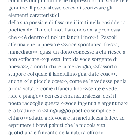
commozioni più intime, le impressioni più schiette e
genuine. Il poeta stesso cerca di teorizzare gli
elementi caratteristici
della sua poesia e di fissarne i limiti nella cosiddetta
poetica del “fanciullino”. Partendo dalla premessa
che << è dentro di noi un fanciullino>> il Pascoli
afferma che la poesia è <<voce spontanea, fresca,
immediata>>, quasi un dono concesso a chi riesce a
non soffocare <<questa limpida voce sorgente di
poesia>>, a non turbare la meraviglia, <<l’assorto
stupore col quale il fanciullino guarda le cose>>,
anche <<le piccole cose>>, come se le vedesse per la
prima volta. E come il fanciullino <<sente e vede,
ride e piange>> con estrema naturalezza, così il
poeta raccoglie questa <<voce ingenua e argentina>>
e la traduce in <<linguaggio poetico semplice e
chiaro>> adatto a rievocare la fanciullezza felice, ad
esprimere i brevi palpiti che la piccola vita
quotidiana e l’incanto della natura offrono.