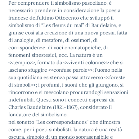
Per comprendere il simbolismo pascoliano, è
necessario prendere in considerazione la poesia
francese dell’ultimo Ottocento che sviluppò il
simbolismo di “Les fleurs du mal” di Baudelaire, e
giunse così alla creazione di una nuova poesia, fatta
di analogie, di metafore, di ossimori, di
corrispondenze, di voci onomatopeiche, di
fenomeni sinestesici, ecc. La natura è un
<<tempio>>, formato da <<viventi colonne>> che si
lasciano sfuggire <<confuse parole>>; l’uomo nella
sua quotidiana esistenza passa attraverso <<foreste
di simboli>>; i profumi, i suoni che gli giungono, si
rincorrono e si mescolano procurandogli sensazioni
indefinibili. Questi sono i concetti espressi da
Charles Baudelaire (1821-1867), considerato il
fondatore del simbolismo,
nel sonetto “Les correspondances” che dimostra
come, per i poeti simbolisti, la natura è una realtà
oscura, simbolo di un mondo soprasensibile e