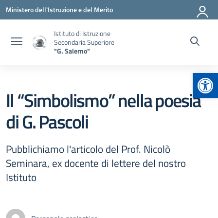
Vai ai contenuti
Vai al menu di navigazione
Vai al footer
Ministero dell'Istruzione e del Merito
Istituto di Istruzione
Secondaria Superiore
"G. Salerno"
Apr
Il “Simbolismo” nella poesia
di G. Pascoli
Pubblichiamo l'articolo del Prof. Nicolò
Seminara, ex docente di lettere del nostro
Istituto