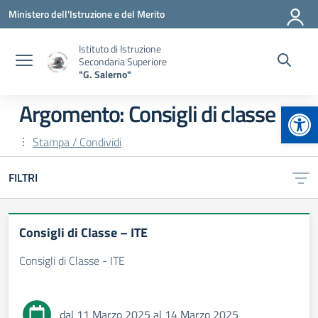
Vai ai contenuti
Vai al menu di navigazione
Vai al footer
Ministero dell'Istruzione e del Merito
Istituto di Istruzione
Secondaria Superiore
"G. Salerno"
Apr
Argomento: Consigli di classe
Stampa / Condividi
FILTRI
Consigli di Classe – ITE
Consigli di Classe - ITE
dal 11 Marzo 2025 al 14 Marzo 2025