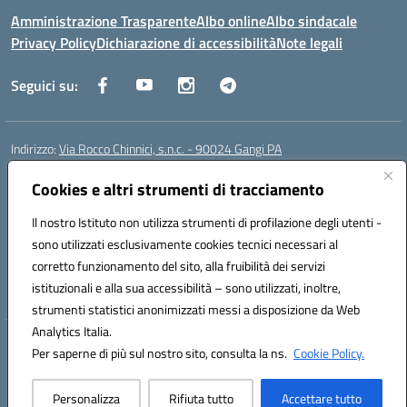
Amministrazione Trasparente
Albo online
Albo sindacale
Privacy Policy
Dichiarazione di accessibilità
Note legali
Seguici su:
Indirizzo:
Via Rocco Chinnici, s.n.c. - 90024 Gangi PA
Centralino:
+39 0921 501229
Email:
pais01700b@istruzione.it
Posta elettronica certificata (PEC):
Cookies e altri strumenti di tracciamento
pais01700b@pec.istruzione.it
Codice fiscale: 95005290820
Il nostro Istituto non utilizza strumenti di profilazione degli utenti -
Codice meccanografico:
pais01700b
sono utilizzati esclusivamente cookies tecnici necessari al
Codice Indice delle Pubbliche Amministrazioni (IPA): istsc_pais01700b
corretto funzionamento del sito, alla fruibilità dei servizi
Codice unico di fatturazione (CUF): UFM1W3
istituzionali e alla sua accessibilità – sono utilizzati, inoltre,
strumenti statistici anonimizzati messi a disposizione da Web
Analytics Italia.
Hosting & Powered by 3D Solution S.r.l.
Per saperne di più sul nostro sito, consulta la ns.
Cookie Policy.
Concept & Design by Designers Italia
Personalizza
Rifiuta tutto
Accettare tutto