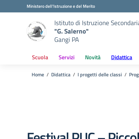
Vai ai contenuti
Vai al menu di navigazione
Vai al footer
Ministero dell'Istruzione e del Merito
Istituto di Istruzione Secondar
"G. Salerno"
Gangi PA
Scuola
Servizi
Novità
Didattica
Home
Didattica
I progetti delle classi
Prog
Festival PUC – Piccol