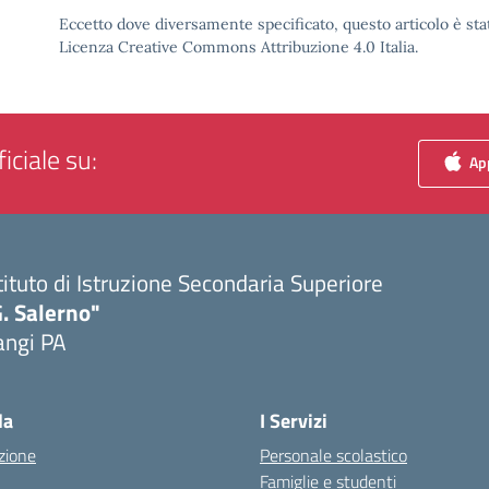
Eccetto dove diversamente specificato, questo articolo è stat
Licenza Creative Commons Attribuzione 4.0 Italia.
iciale su:
App
tituto di Istruzione Secondaria Superiore
. Salerno"
angi PA
Visita la pagina iniziale della scuola
la
I Servizi
zione
Personale scolastico
Famiglie e studenti