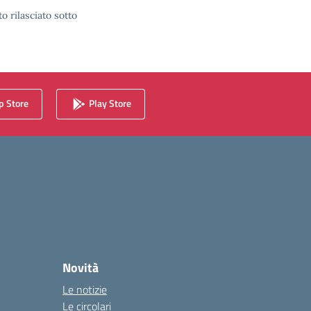
o rilasciato sotto
 Store
Play Store
Novità
Le notizie
Le circolari