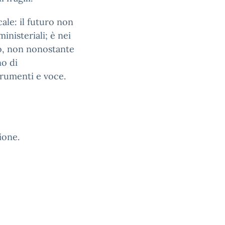
ale: il futuro non
inisteriali; è nei
o, non nonostante
o di
trumenti e voce.
ione.