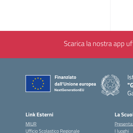
Scarica la nostra app uff
Is
"G
G
— 
Link Esterni
La Scuo
MIUR
Presenta
Ufficio Scolastico Regionale
I luoghi