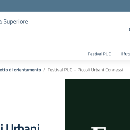
ia Superiore
Festival PUC
Il fu
etto di orientamento
Festival PUC – Piccoli Urbani Connessi
i Urbani