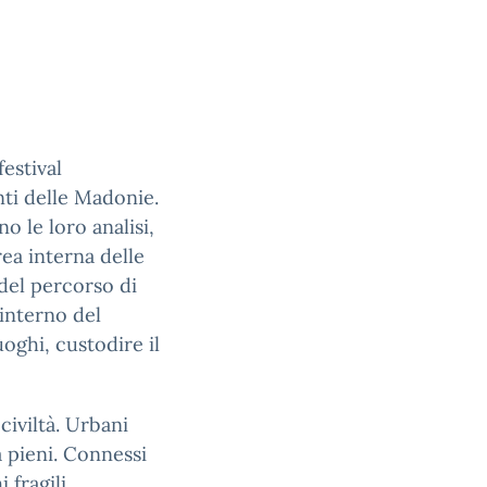
estival
nti delle Madonie.
no le loro analisi,
rea interna delle
del percorso di
’interno del
uoghi, custodire il
civiltà. Urbani
 pieni. Connessi
 fragili.