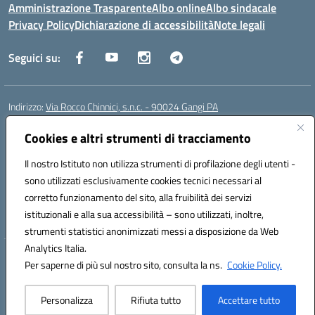
Amministrazione Trasparente
Albo online
Albo sindacale
Privacy Policy
Dichiarazione di accessibilità
Note legali
Seguici su:
Indirizzo:
Via Rocco Chinnici, s.n.c. - 90024 Gangi PA
Centralino:
+39 0921 501229
Email:
pais01700b@istruzione.it
Posta elettronica certificata (PEC):
Cookies e altri strumenti di tracciamento
pais01700b@pec.istruzione.it
Codice fiscale: 95005290820
Il nostro Istituto non utilizza strumenti di profilazione degli utenti -
Codice meccanografico:
pais01700b
sono utilizzati esclusivamente cookies tecnici necessari al
Codice Indice delle Pubbliche Amministrazioni (IPA): istsc_pais01700b
corretto funzionamento del sito, alla fruibilità dei servizi
Codice unico di fatturazione (CUF): UFM1W3
istituzionali e alla sua accessibilità – sono utilizzati, inoltre,
strumenti statistici anonimizzati messi a disposizione da Web
Analytics Italia.
Hosting & Powered by 3D Solution S.r.l.
Per saperne di più sul nostro sito, consulta la ns.
Cookie Policy.
Concept & Design by Designers Italia
Personalizza
Rifiuta tutto
Accettare tutto