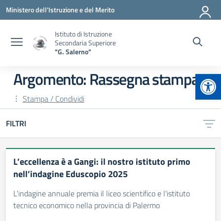
Vai ai contenuti
Vai al menu di navigazione
Vai al footer
Ministero dell'Istruzione e del Merito
Istituto di Istruzione
Secondaria Superiore
"G. Salerno"
Apr
Argomento: Rassegna stampa
Stampa / Condividi
FILTRI
L’eccellenza è a Gangi: il nostro istituto primo
nell’indagine Eduscopio 2025
L'indagine annuale premia il liceo scientifico e l'istituto
tecnico economico nella provincia di Palermo