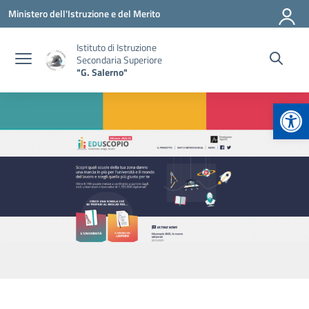
Vai ai contenuti
Vai al menu di navigazione
Vai al footer
Ministero dell'Istruzione e del Merito
Istituto di Istruzione
Secondaria Superiore
"G. Salerno"
Apr