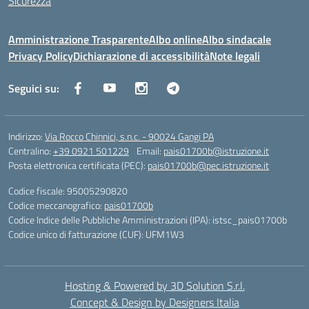
Sicurezza
Amministrazione Trasparente
Albo online
Albo sindacale
Privacy Policy
Dichiarazione di accessibilità
Note legali
Seguici su:
Indirizzo:
Via Rocco Chinnici, s.n.c. - 90024 Gangi PA
Centralino:
+39 0921 501229
Email:
pais01700b@istruzione.it
Posta elettronica certificata (PEC):
pais01700b@pec.istruzione.it
Codice fiscale: 95005290820
Codice meccanografico:
pais01700b
Codice Indice delle Pubbliche Amministrazioni (IPA): istsc_pais01700b
Codice unico di fatturazione (CUF): UFM1W3
Hosting & Powered by 3D Solution S.r.l.
Concept & Design by Designers Italia