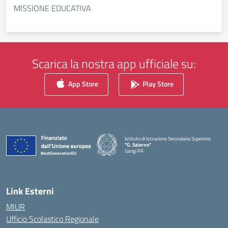
MISSIONE EDUCATIVA
Scarica la nostra app ufficiale su:
App Store
Play Store
Istituto di Istruzione Secondaria Superiore
"G. Salerno"
Gangi PA
— Visita la pagina iniziale della scuola
Link Esterni
MIUR
Ufficio Scolastico Regionale