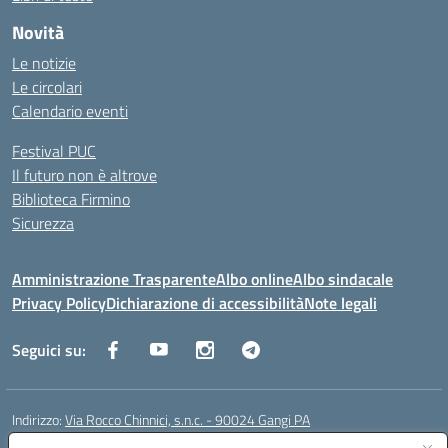
Novità
Le notizie
Le circolari
Calendario eventi
Festival PUC
Il futuro non è altrove
Biblioteca Firmino
Sicurezza
Amministrazione Trasparente
Albo online
Albo sindacale
Privacy Policy
Dichiarazione di accessibilità
Note legali
Seguici su:
Indirizzo:
Via Rocco Chinnici, s.n.c. - 90024 Gangi PA
Centralino:
+39 0921 501229
Email:
pais01700b@istruzione.it