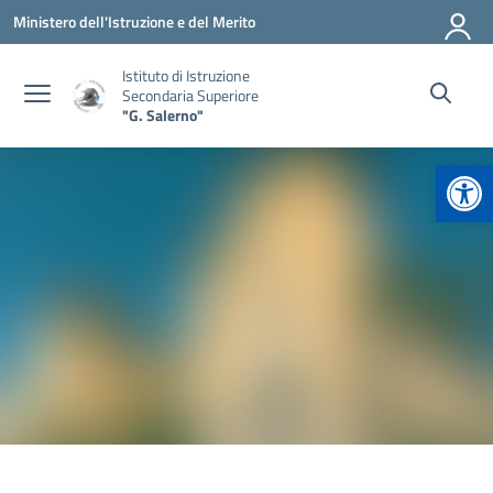
Vai ai contenuti
Vai al menu di navigazione
Vai al footer
Ministero dell'Istruzione e del Merito
Istituto di Istruzione
Secondaria Superiore
"G. Salerno"
Apr