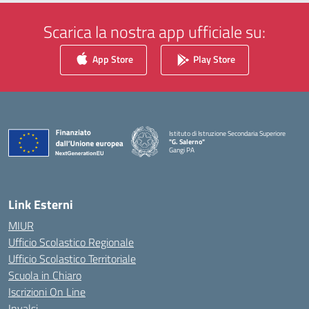
Scarica la nostra app ufficiale su:
App Store
Play Store
Istituto di Istruzione Secondaria Superiore
"G. Salerno"
Gangi PA
— Visita la pagina iniziale della scuola
Link Esterni
MIUR
Ufficio Scolastico Regionale
Ufficio Scolastico Territoriale
Scuola in Chiaro
Iscrizioni On Line
Invalsi