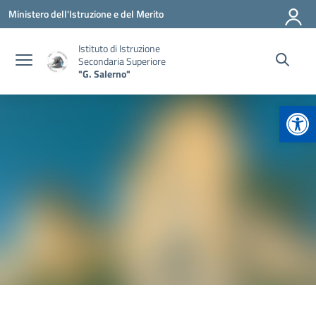
Vai ai contenuti
Vai al menu di navigazione
Vai al footer
Ministero dell'Istruzione e del Merito
Istituto di Istruzione
Secondaria Superiore
"G. Salerno"
Apr