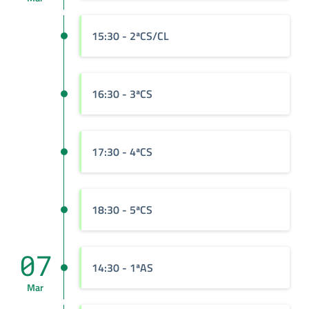
15:30
- 2ªCS/CL
16:30
- 3ªCS
17:30
- 4ªCS
18:30
- 5ªCS
07
14:30
- 1ªAS
Mar