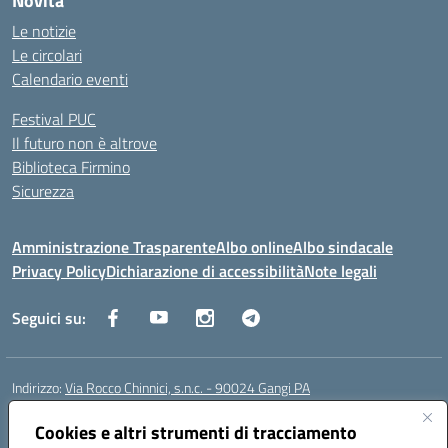
Novità
Le notizie
Le circolari
Calendario eventi
Festival PUC
Il futuro non è altrove
Biblioteca Firmino
Sicurezza
Amministrazione Trasparente
Albo online
Albo sindacale
Privacy Policy
Dichiarazione di accessibilità
Note legali
Seguici su:
Indirizzo:
Via Rocco Chinnici, s.n.c. - 90024 Gangi PA
Centralino:
+39 0921 501229
Email:
pais01700b@istruzione.it
Posta elettronica certificata (PEC):
Cookies e altri strumenti di tracciamento
pais01700b@pec.istruzione.it