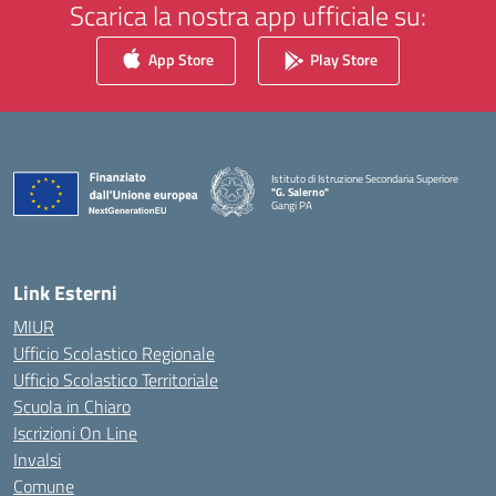
Scarica la nostra app ufficiale su:
App Store
Play Store
Istituto di Istruzione Secondaria Superiore
"G. Salerno"
Gangi PA
— Visita la pagina iniziale della scuola
Link Esterni
MIUR
Ufficio Scolastico Regionale
Ufficio Scolastico Territoriale
Scuola in Chiaro
Iscrizioni On Line
Invalsi
Comune