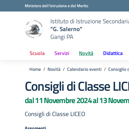
Vai ai contenuti
Vai al menu di navigazione
Vai al footer
Ministero dell'Istruzione e del Merito
Istituto di Istruzione Secondar
"G. Salerno"
Gangi PA
Scuola
Servizi
Novità
Didattica
Home
Novità
Calendario eventi
Consiglio 
Consigli di Classe LI
dal 11 Novembre 2024 al 13 Nove
Consigli di Classe LICEO
Argomenti