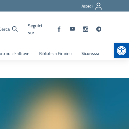
Accedi
Seguici
Cerca
su:
Apr
turo non è altrove
Biblioteca Firmino
Sicurezza