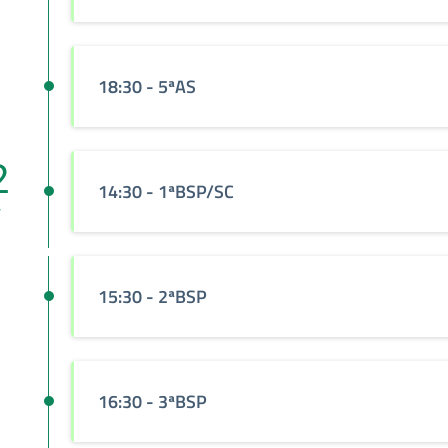
18:30
- 5ªAS
2
14:30
- 1ªBSP/SC
v
15:30
- 2ªBSP
16:30
- 3ªBSP