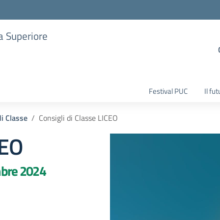
ia Superiore
Festival PUC
Il fu
di Classe
Consigli di Classe LICEO
CEO
mbre 2024