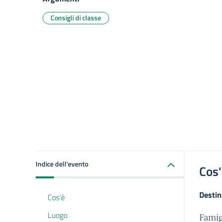
Consigli di classe
Indice dell'evento
Cos
Destin
Cos'è
Luogo
Famig