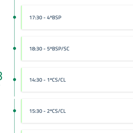
17:30
- 4ªBSP
18:30
- 5ªBSP/SC
3
14:30
- 1ªCS/CL
v
15:30
- 2ªCS/CL