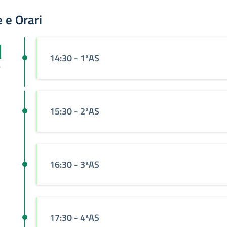
 e Orari
1
14:30
- 1ªAS
v
15:30
- 2ªAS
16:30
- 3ªAS
17:30
- 4ªAS