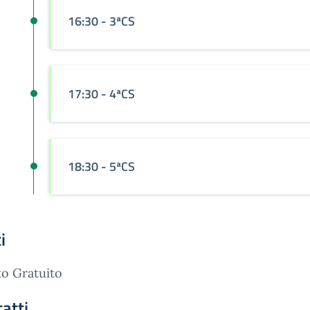
16:30
- 3ªCS
17:30
- 4ªCS
18:30
- 5ªCS
i
o Gratuito
atti