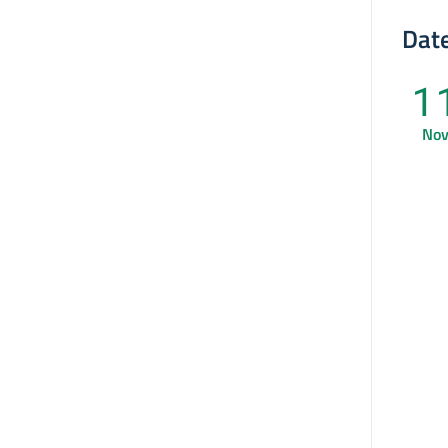
Date
1
No