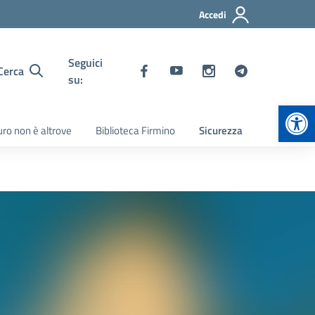
Accedi
Seguici
Cerca
su:
Apr
turo non è altrove
Biblioteca Firmino
Sicurezza