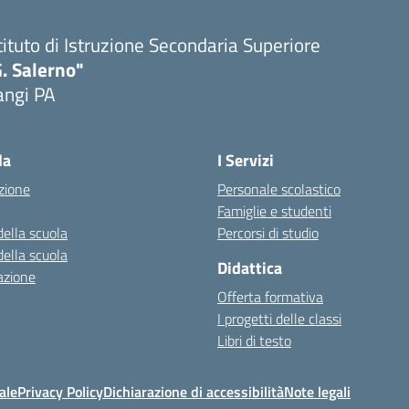
tituto di Istruzione Secondaria Superiore
. Salerno"
angi PA
Visita la pagina iniziale della scuola
la
I Servizi
zione
Personale scolastico
Famiglie e studenti
della scuola
Percorsi di studio
della scuola
Didattica
azione
Offerta formativa
I progetti delle classi
Libri di testo
ale
Privacy Policy
Dichiarazione di accessibilità
Note legali