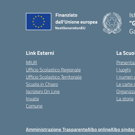
Is
"G
G
— 
Link Esterni
La Scuo
MIUR
Presenta
Ufficio Scolastico Regionale
I luoghi
Ufficio Scolastico Territoriale
I numeri 
Scuola in Chiaro
Le carte 
Iscrizioni On Line
Organizz
Invalsi
La storia
Comune
Amministrazione Trasparente
Albo online
Albo sindac