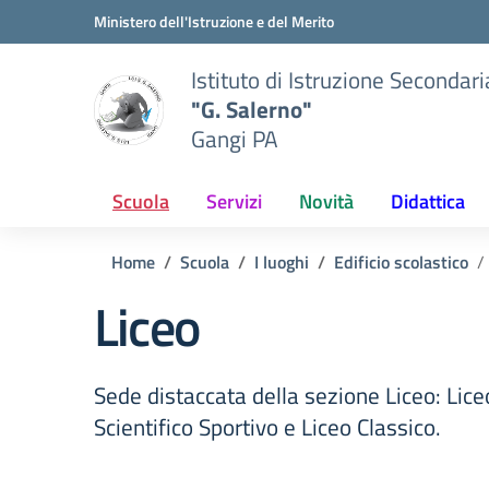
Vai ai contenuti
Vai al menu di navigazione
Vai al footer
Ministero dell'Istruzione e del Merito
Istituto di Istruzione Secondar
"G. Salerno"
Gangi PA
Scuola
Servizi
Novità
Didattica
Home
Scuola
I luoghi
Edificio scolastico
Liceo
Sede distaccata della sezione Liceo: Liceo
Scientifico Sportivo e Liceo Classico.