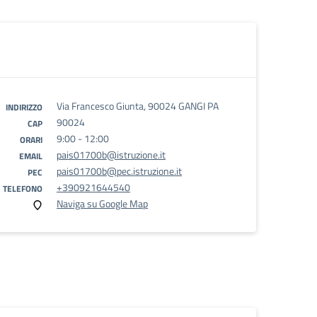
Via Francesco Giunta, 90024 GANGI PA
INDIRIZZO
90024
CAP
9:00 - 12:00
ORARI
pais01700b@istruzione.it
EMAIL
pais01700b@pec.istruzione.it
PEC
+390921644540
TELEFONO
Naviga su Google Map