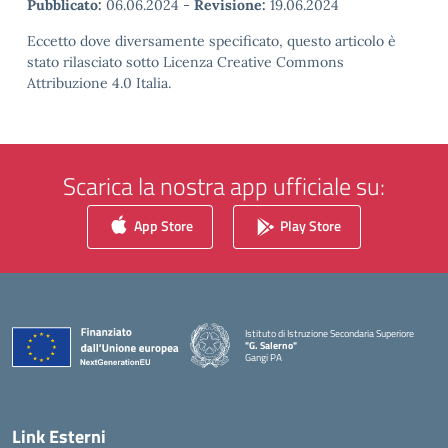
Pubblicato:
06.06.2024
-
Revisione:
19.06.2024
Eccetto dove diversamente specificato, questo articolo è
stato rilasciato sotto Licenza Creative Commons
Attribuzione 4.0 Italia.
Scarica la nostra app ufficiale su:
App Store
Play Store
Istituto di Istruzione Secondaria Superiore
"G. Salerno"
Gangi PA
— Visita la pagina iniziale della scuola
Link Esterni