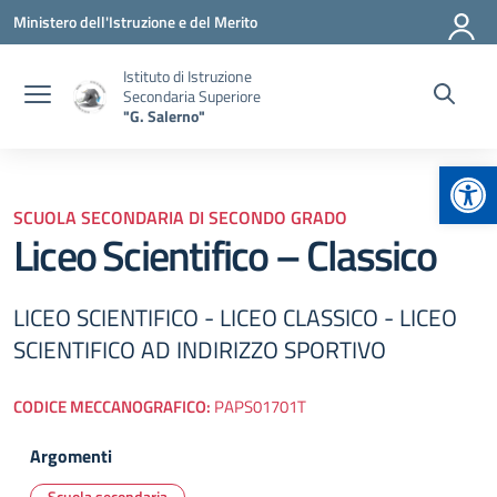
Vai ai contenuti
Vai al menu di navigazione
Vai al footer
Ministero dell'Istruzione e del Merito
Istituto di Istruzione
Secondaria Superiore
"G. Salerno"
Apr
SCUOLA SECONDARIA DI SECONDO GRADO
Liceo Scientifico – Classico
LICEO SCIENTIFICO - LICEO CLASSICO - LICEO
SCIENTIFICO AD INDIRIZZO SPORTIVO
CODICE MECCANOGRAFICO:
PAPS01701T
Argomenti
Scuola secondaria