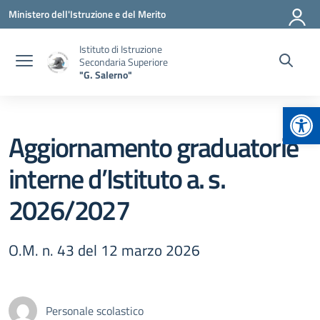
Vai ai contenuti
Vai al menu di navigazione
Vai al footer
Ministero dell'Istruzione e del Merito
Istituto di Istruzione
Secondaria Superiore
"G. Salerno"
Apr
Aggiornamento graduatorie
interne d’Istituto a. s.
2026/2027
O.M. n. 43 del 12 marzo 2026
Personale scolastico