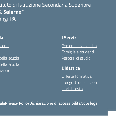
tituto di Istruzione Secondaria Superiore
. Salerno"
angi PA
Visita la pagina iniziale della scuola
la
I Servizi
zione
Personale scolastico
Famiglie e studenti
della scuola
Percorsi di studio
della scuola
Didattica
azione
Offerta formativa
I progetti delle classi
Libri di testo
ale
Privacy Policy
Dichiarazione di accessibilità
Note legali