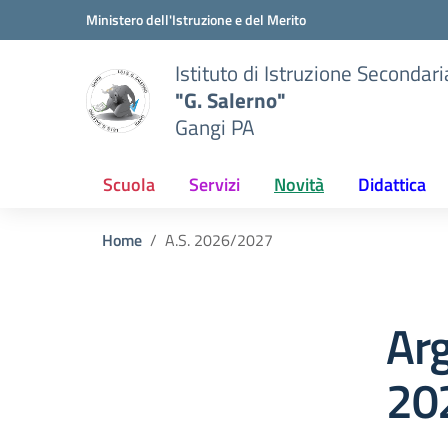
Vai ai contenuti
Vai al menu di navigazione
Vai al footer
Ministero dell'Istruzione e del Merito
Istituto di Istruzione Secondar
"G. Salerno"
Gangi PA
Scuola
Servizi
Novità
Didattica
Home
A.S. 2026/2027
Arg
20