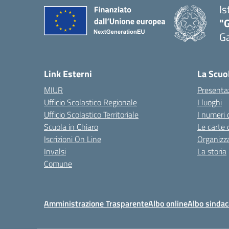
Is
"G
G
— 
Link Esterni
La Scuo
MIUR
Presenta
Ufficio Scolastico Regionale
I luoghi
Ufficio Scolastico Territoriale
I numeri 
Scuola in Chiaro
Le carte 
Iscrizioni On Line
Organizz
Invalsi
La storia
Comune
Amministrazione Trasparente
Albo online
Albo sindac