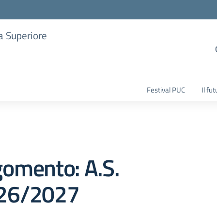
ia Superiore
Festival PUC
Il fu
omento: A.S.
26/2027