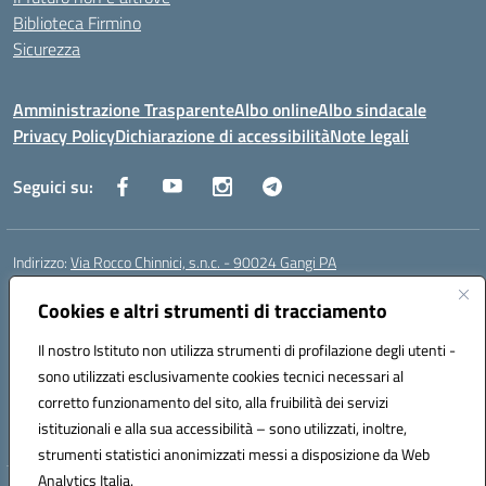
Biblioteca Firmino
Sicurezza
Amministrazione Trasparente
Albo online
Albo sindacale
Privacy Policy
Dichiarazione di accessibilità
Note legali
Seguici su:
Indirizzo:
Via Rocco Chinnici, s.n.c. - 90024 Gangi PA
Centralino:
+39 0921 501229
Email:
pais01700b@istruzione.it
Posta elettronica certificata (PEC):
Cookies e altri strumenti di tracciamento
pais01700b@pec.istruzione.it
Codice fiscale: 95005290820
Il nostro Istituto non utilizza strumenti di profilazione degli utenti -
Codice meccanografico:
pais01700b
sono utilizzati esclusivamente cookies tecnici necessari al
Codice Indice delle Pubbliche Amministrazioni (IPA): istsc_pais01700b
corretto funzionamento del sito, alla fruibilità dei servizi
Codice unico di fatturazione (CUF): UFM1W3
istituzionali e alla sua accessibilità – sono utilizzati, inoltre,
strumenti statistici anonimizzati messi a disposizione da Web
Analytics Italia.