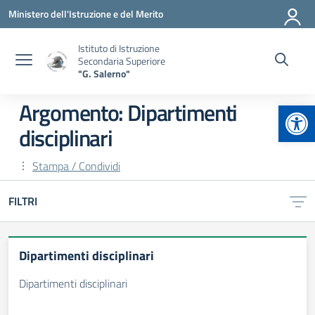
Vai ai contenuti
Vai al menu di navigazione
Vai al footer
Ministero dell'Istruzione e del Merito
Istituto di Istruzione
Secondaria Superiore
"G. Salerno"
Apr
Argomento: Dipartimenti
disciplinari
Stampa / Condividi
FILTRI
Dipartimenti disciplinari
Dipartimenti disciplinari