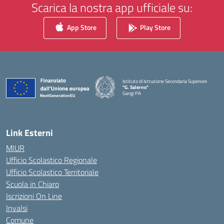
Scarica la nostra app ufficiale su:
App Store
Play Store
Istituto di Istruzione Secondaria Superiore
"G. Salerno"
Gangi PA
— Visita la pagina iniziale della scuola
Link Esterni
MIUR
Ufficio Scolastico Regionale
Ufficio Scolastico Territoriale
Scuola in Chiaro
Iscrizioni On Line
Invalsi
Comune