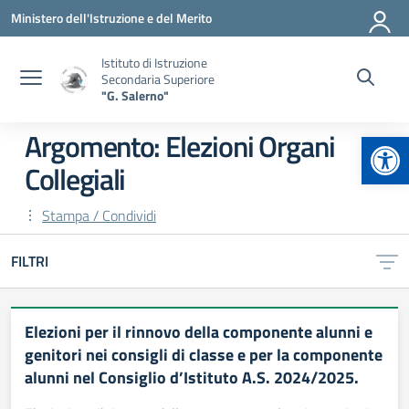
Vai ai contenuti
Vai al menu di navigazione
Vai al footer
Ministero dell'Istruzione e del Merito
Istituto di Istruzione
Secondaria Superiore
"G. Salerno"
Apr
Argomento: Elezioni Organi
Collegiali
Stampa / Condividi
FILTRI
Elezioni per il rinnovo della componente alunni e
genitori nei consigli di classe e per la componente
alunni nel Consiglio d’Istituto A.S. 2024/2025.