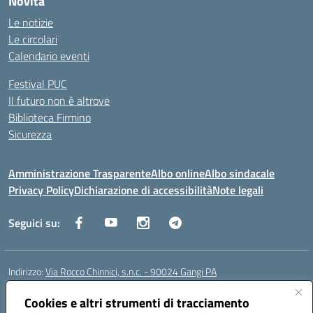
Novità
Le notizie
Le circolari
Calendario eventi
Festival PUC
Il futuro non è altrove
Biblioteca Firmino
Sicurezza
Amministrazione Trasparente
Albo online
Albo sindacale
Privacy Policy
Dichiarazione di accessibilità
Note legali
Seguici su:
Indirizzo:
Via Rocco Chinnici, s.n.c. - 90024 Gangi PA
Centralino:
+39 0921 501229
Email:
pais01700b@istruzione.it
Posta elettronica certificata (PEC):
Cookies e altri strumenti di tracciamento
pais01700b@pec.istruzione.it