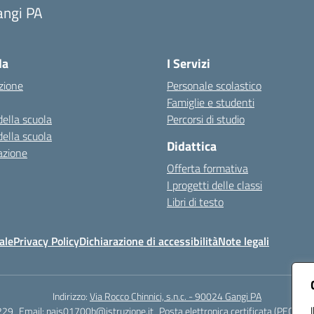
angi PA
Visita la pagina iniziale della scuola
la
I Servizi
zione
Personale scolastico
Famiglie e studenti
della scuola
Percorsi di studio
della scuola
Didattica
azione
Offerta formativa
I progetti delle classi
Libri di testo
ale
Privacy Policy
Dichiarazione di accessibilità
Note legali
Indirizzo:
Via Rocco Chinnici, s.n.c. - 90024 Gangi PA
229
Email:
pais01700b@istruzione.it
Posta elettronica certificata (PEC):
pai