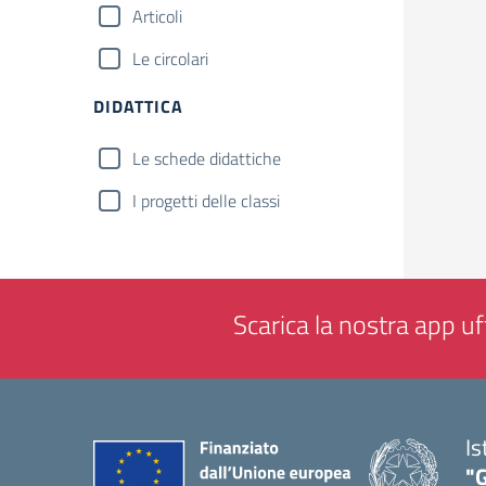
Articoli
Le circolari
DIDATTICA
Le schede didattiche
I progetti delle classi
Scarica la nostra app uff
Is
"G