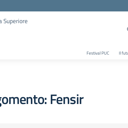
ia Superiore
Festival PUC
Il fu
gomento: Fensir