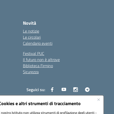
Novità
Le notizie
Le circolari
Calendario eventi
Festival PUC
Il futuro non è altrove
Biblioteca Firmino
Sicurezza
Seguici su:
Cookies e altri strumenti di tracciamento
Il nostro Istituto non utilizza strumenti di profilazione degli utenti -
s01700b@pec.istruzione.it