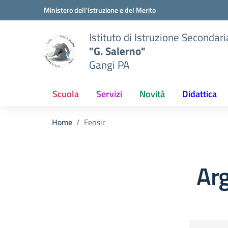
Vai ai contenuti
Vai al menu di navigazione
Vai al footer
Ministero dell'Istruzione e del Merito
Istituto di Istruzione Secondar
"G. Salerno"
Gangi PA
Scuola
Servizi
Novità
Didattica
Home
Fensir
Ar