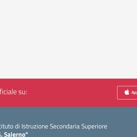
iciale su:
App
tituto di Istruzione Secondaria Superiore
. Salerno"