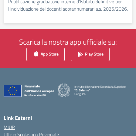
Pubblicazione graduatorie interne d’Istituto definitive per
l’individuazione dei docenti soprannumerari a.s. 2025/2026.
Scarica la nostra app ufficiale su:
App Store
Play Store
Istituto di Istruzione Secondaria Superiore
"G. Salerno"
Gangi PA
— Visita la pagina iniziale della scuola
Link Esterni
MIUR
Ufficio Scolastico Regionale