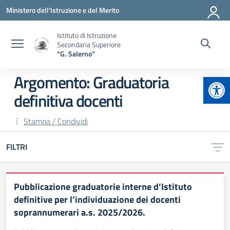
Vai ai contenuti
Vai al menu di navigazione
Vai al footer
Ministero dell'Istruzione e del Merito
Istituto di Istruzione
Secondaria Superiore
"G. Salerno"
Apr
Argomento: Graduatoria
definitiva docenti
Stampa / Condividi
FILTRI
Pubblicazione graduatorie interne d’Istituto
definitive per l’individuazione dei docenti
soprannumerari a.s. 2025/2026.