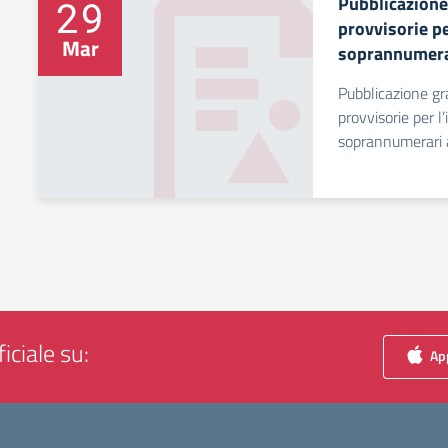
Pubblicazione
29
provvisorie pe
Mar
soprannumera
Pubblicazione gra
provvisorie per l
soprannumerari 
iciale su:
App