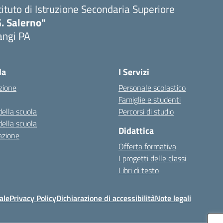
tituto di Istruzione Secondaria Superiore
. Salerno"
angi PA
Visita la pagina iniziale della scuola
la
I Servizi
zione
Personale scolastico
Famiglie e studenti
della scuola
Percorsi di studio
della scuola
Didattica
azione
Offerta formativa
I progetti delle classi
Libri di testo
ale
Privacy Policy
Dichiarazione di accessibilità
Note legali