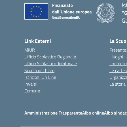
Is
"G
G
— 
Link Esterni
La Scuo
MIUR
Presenta
Ufficio Scolastico Regionale
I luoghi
Ufficio Scolastico Territoriale
I numeri 
Scuola in Chiaro
Le carte 
Iscrizioni On Line
Organizz
Invalsi
La storia
Comune
Amministrazione Trasparente
Albo online
Albo sindac