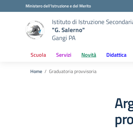
Vai ai contenuti
Vai al menu di navigazione
Vai al footer
Ministero dell'Istruzione e del Merito
Istituto di Istruzione Secondar
"G. Salerno"
Gangi PA
Scuola
Servizi
Novità
Didattica
Home
Graduatoria provvisoria
Ar
pro