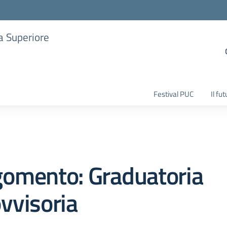
ia Superiore
Festival PUC
Il fu
gomento: Graduatoria
vvisoria