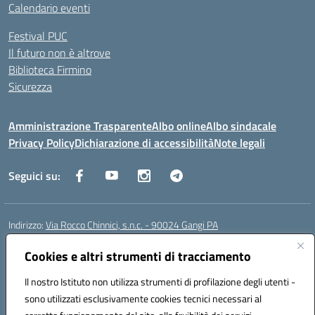
Calendario eventi
Festival PUC
Il futuro non è altrove
Biblioteca Firmino
Sicurezza
Amministrazione Trasparente
Albo online
Albo sindacale
Privacy Policy
Dichiarazione di accessibilità
Note legali
Seguici su:
Indirizzo:
Via Rocco Chinnici, s.n.c. - 90024 Gangi PA
Centralino:
+39 0921 501229
Email:
pais01700b@istruzione.it
Posta elettronica certificata (PEC):
Cookies e altri strumenti di tracciamento
pais01700b@pec.istruzione.it
Codice fiscale: 95005290820
Il nostro Istituto non utilizza strumenti di profilazione degli utenti -
Codice meccanografico:
pais01700b
sono utilizzati esclusivamente cookies tecnici necessari al
Codice Indice delle Pubbliche Amministrazioni (IPA): istsc_pais01700b