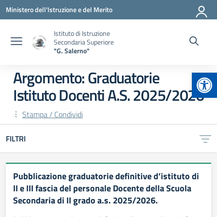
Vai ai contenuti
Vai al menu di navigazione
Vai al footer
Ministero dell'Istruzione e del Merito
Istituto di Istruzione
Secondaria Superiore
"G. Salerno"
Apr
Argomento: Graduatorie
Istituto Docenti A.S. 2025/2026
Stampa / Condividi
FILTRI
Pubblicazione graduatorie definitive d’istituto di
II e III fascia del personale Docente della Scuola
Secondaria di II grado a.s. 2025/2026.