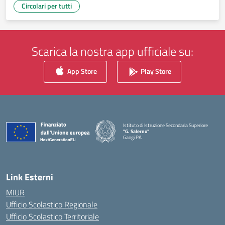
Circolari per tutti
Scarica la nostra app ufficiale su:
App Store
Play Store
Istituto di Istruzione Secondaria Superiore
"G. Salerno"
Gangi PA
— Visita la pagina iniziale della scuola
Link Esterni
MIUR
Ufficio Scolastico Regionale
Ufficio Scolastico Territoriale