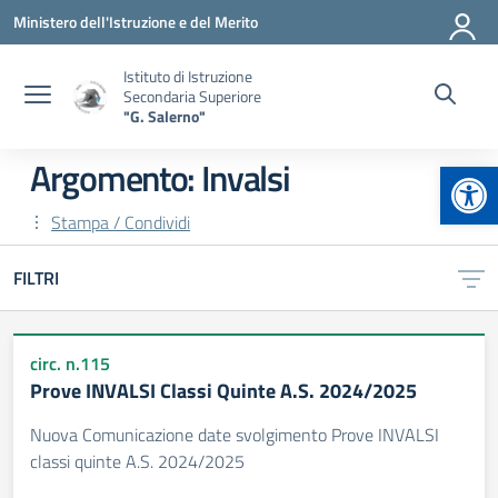
Vai ai contenuti
Vai al menu di navigazione
Vai al footer
Ministero dell'Istruzione e del Merito
Istituto di Istruzione
Secondaria Superiore
"G. Salerno"
Apr
Argomento: Invalsi
Stampa / Condividi
FILTRI
circ. n.115
Prove INVALSI Classi Quinte A.S. 2024/2025
Nuova Comunicazione date svolgimento Prove INVALSI
classi quinte A.S. 2024/2025