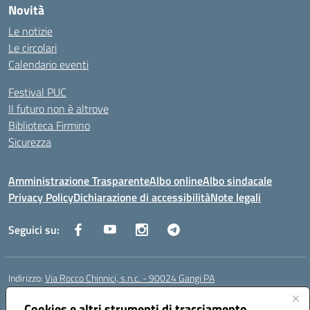
Novità
Le notizie
Le circolari
Calendario eventi
Festival PUC
Il futuro non è altrove
Biblioteca Firmino
Sicurezza
Amministrazione Trasparente
Albo online
Albo sindacale
Privacy Policy
Dichiarazione di accessibilità
Note legali
Seguici su:
Indirizzo:
Via Rocco Chinnici, s.n.c. - 90024 Gangi PA
Centralino:
+39 0921 501229
Email:
pais01700b@istruzione.it
Posta elettronica certificata (PEC):
Cookies e altri strumenti di tracciamento
pais01700b@pec.istruzione.it