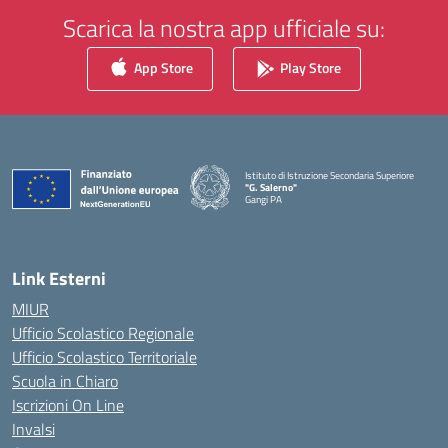
Scarica la nostra app ufficiale su:
App Store
Play Store
Istituto di Istruzione Secondaria Superiore
"G. Salerno"
Gangi PA
— Visita la pagina iniziale della scuola
Link Esterni
MIUR
Ufficio Scolastico Regionale
Ufficio Scolastico Territoriale
Scuola in Chiaro
Iscrizioni On Line
Invalsi