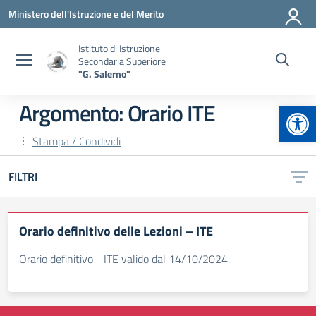
Vai ai contenuti
Vai al menu di navigazione
Vai al footer
Ministero dell'Istruzione e del Merito
Istituto di Istruzione
Secondaria Superiore
"G. Salerno"
Apr
Argomento: Orario ITE
Stampa / Condividi
FILTRI
Orario definitivo delle Lezioni – ITE
Orario definitivo - ITE valido dal 14/10/2024.