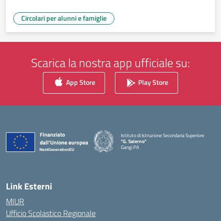
Circolari per alunni e famiglie
Scarica la nostra app ufficiale su:
App Store
Play Store
Istituto di Istruzione Secondaria Superiore
"G. Salerno"
Gangi PA
— Visita la pagina iniziale della scuola
Link Esterni
MIUR
Ufficio Scolastico Regionale