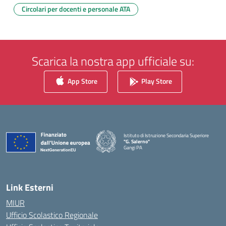
Circolari per docenti e personale ATA
Scarica la nostra app ufficiale su:
App Store
Play Store
Istituto di Istruzione Secondaria Superiore
"G. Salerno"
Gangi PA
— Visita la pagina iniziale della scuola
Link Esterni
MIUR
Ufficio Scolastico Regionale