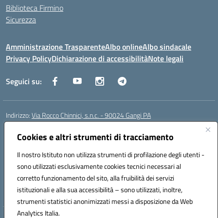
Biblioteca Firmino
Sicurezza
Amministrazione Trasparente
Albo online
Albo sindacale
Privacy Policy
Dichiarazione di accessibilità
Note legali
Seguici su:
Indirizzo:
Via Rocco Chinnici, s.n.c. - 90024 Gangi PA
Centralino:
+39 0921 501229
Email:
pais01700b@istruzione.it
Posta elettronica certificata (PEC):
Cookies e altri strumenti di tracciamento
pais01700b@pec.istruzione.it
Codice fiscale: 95005290820
Il nostro Istituto non utilizza strumenti di profilazione degli utenti -
Codice meccanografico:
pais01700b
sono utilizzati esclusivamente cookies tecnici necessari al
Codice Indice delle Pubbliche Amministrazioni (IPA): istsc_pais01700b
corretto funzionamento del sito, alla fruibilità dei servizi
Codice unico di fatturazione (CUF): UFM1W3
istituzionali e alla sua accessibilità – sono utilizzati, inoltre,
strumenti statistici anonimizzati messi a disposizione da Web
Analytics Italia.