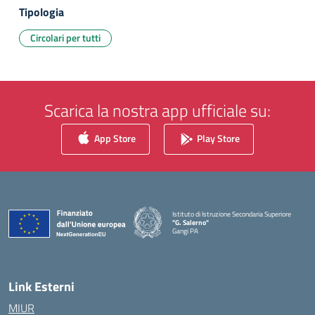
Tipologia
Circolari per tutti
Scarica la nostra app ufficiale su:
App Store
Play Store
Istituto di Istruzione Secondaria Superiore
"G. Salerno"
Gangi PA
— Visita la pagina iniziale della scuola
Link Esterni
MIUR