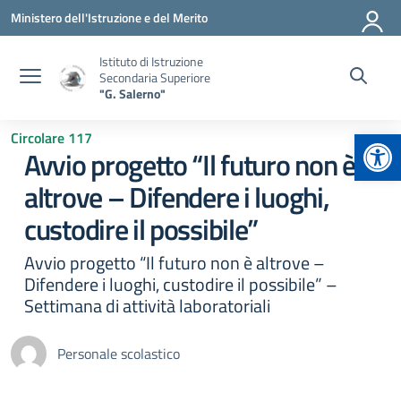
Vai ai contenuti
Vai al menu di navigazione
Vai al footer
Ministero dell'Istruzione e del Merito
Istituto di Istruzione
Secondaria Superiore
"G. Salerno"
Apr
Circolare 117
Avvio progetto “Il futuro non è
altrove – Difendere i luoghi,
custodire il possibile”
Avvio progetto “Il futuro non è altrove –
Difendere i luoghi, custodire il possibile” –
Settimana di attività laboratoriali
Personale scolastico