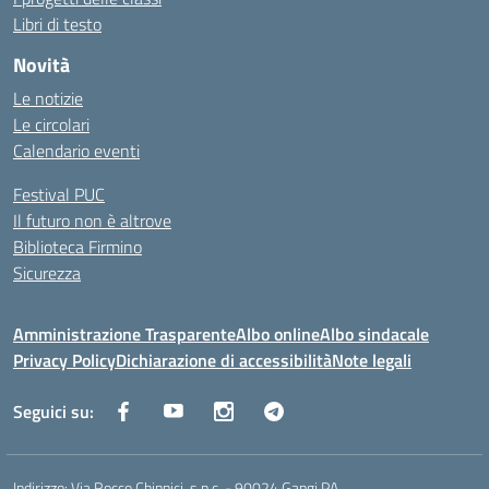
Libri di testo
Novità
Le notizie
Le circolari
Calendario eventi
Festival PUC
Il futuro non è altrove
Biblioteca Firmino
Sicurezza
Amministrazione Trasparente
Albo online
Albo sindacale
Privacy Policy
Dichiarazione di accessibilità
Note legali
Seguici su:
Indirizzo:
Via Rocco Chinnici, s.n.c. - 90024 Gangi PA