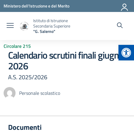
Vai ai contenuti
Vai al menu di navigazione
Vai al footer
Ministero dell'Istruzione e del Merito
Istituto di Istruzione
Secondaria Superiore
"G. Salerno"
Apr
Circolare 215
Calendario scrutini finali giugno
2026
A.S. 2025/2026
Personale scolastico
Documenti