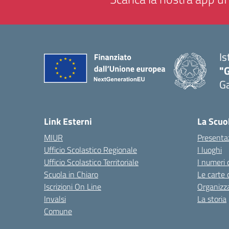
Is
"G
G
— 
Link Esterni
La Scuo
MIUR
Presenta
Ufficio Scolastico Regionale
I luoghi
Ufficio Scolastico Territoriale
I numeri 
Scuola in Chiaro
Le carte 
Iscrizioni On Line
Organizz
Invalsi
La storia
Comune