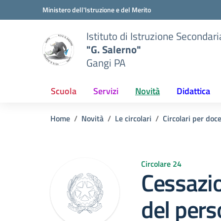
Vai ai contenuti
Vai al menu di navigazione
Vai al footer
Ministero dell'Istruzione e del Merito
Istituto di Istruzione Secondar
"G. Salerno"
Gangi PA
Scuola
Servizi
Novità
Didattica
Home
Novità
Le circolari
Circolari per doc
Circolare 24
Cessazio
del pers