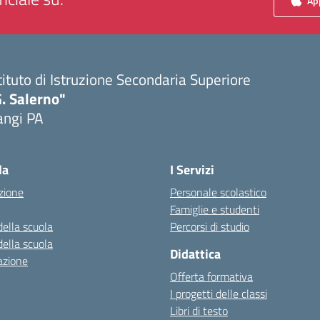
App
tituto di Istruzione Secondaria Superiore
. Salerno"
angi PA
Visita la pagina iniziale della scuola
la
I Servizi
zione
Personale scolastico
Famiglie e studenti
della scuola
Percorsi di studio
della scuola
Didattica
azione
Offerta formativa
I progetti delle classi
Libri di testo