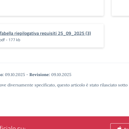
Tabella riepilogativa requisiti 25_09_2025 (3)
pdf - 177 kb
o:
09.10.2025
-
Revisione:
09.10.2025
ove diversamente specificato, questo articolo è stato rilasciato sott
iciale su: