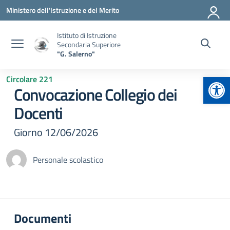
Vai ai contenuti
Vai al menu di navigazione
Vai al footer
Ministero dell'Istruzione e del Merito
Istituto di Istruzione
Secondaria Superiore
"G. Salerno"
Apr
Circolare 221
Convocazione Collegio dei
Docenti
Giorno 12/06/2026
Personale scolastico
Documenti