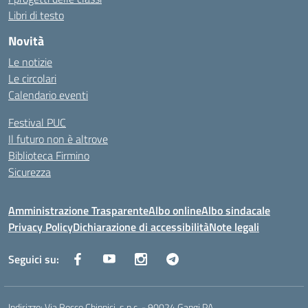
Libri di testo
Novità
Le notizie
Le circolari
Calendario eventi
Festival PUC
Il futuro non è altrove
Biblioteca Firmino
Sicurezza
Amministrazione Trasparente
Albo online
Albo sindacale
Privacy Policy
Dichiarazione di accessibilità
Note legali
Seguici su:
Indirizzo:
Via Rocco Chinnici, s.n.c. - 90024 Gangi PA