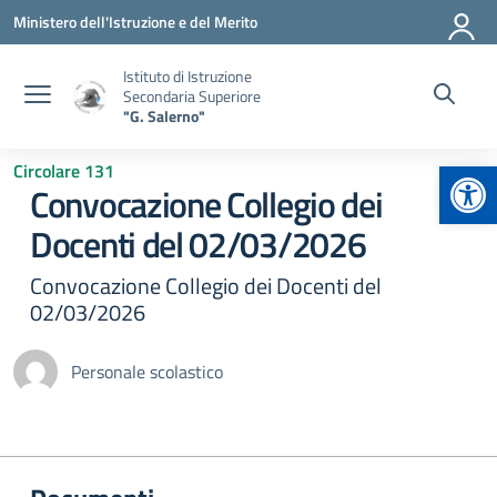
Vai ai contenuti
Vai al menu di navigazione
Vai al footer
Ministero dell'Istruzione e del Merito
Istituto di Istruzione
Secondaria Superiore
"G. Salerno"
Apr
Circolare 131
Convocazione Collegio dei
Docenti del 02/03/2026
Convocazione Collegio dei Docenti del
02/03/2026
Personale scolastico