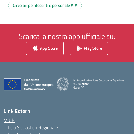
Circolari per docenti e personale ATA
Scarica la nostra app ufficiale su:
App Store
Play Store
Istituto di Istruzione Secondaria Superiore
"G. Salerno"
Gangi PA
— Visita la pagina iniziale della scuola
Link Esterni
MIUR
Ufficio Scolastico Regionale