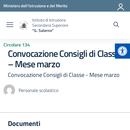
Vai ai contenuti
Vai al menu di navigazione
Vai al footer
Ministero dell'Istruzione e del Merito
Istituto di Istruzione
Secondaria Superiore
"G. Salerno"
Apr
Circolare 134
Convocazione Consigli di Classe
– Mese marzo
Convocazione Consigli di Classe - Mese marzo
Personale scolastico
Documenti