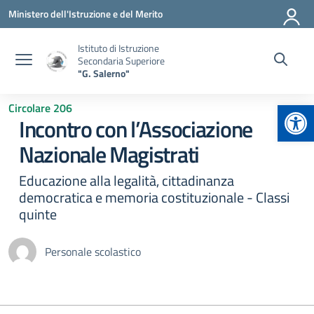
Vai ai contenuti
Vai al menu di navigazione
Vai al footer
Ministero dell'Istruzione e del Merito
Istituto di Istruzione
Secondaria Superiore
"G. Salerno"
Apr
Circolare 206
Incontro con l’Associazione
Nazionale Magistrati
Educazione alla legalità, cittadinanza
democratica e memoria costituzionale - Classi
quinte
Personale scolastico