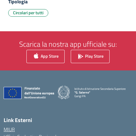
Tipologia
Circolari per tutti
Scarica la nostra app ufficiale su:
App Store
Play Store
Istituto di Istruzione Secondaria Superiore
"G. Salerno"
Gangi PA
— Visita la pagina iniziale della scuola
Link Esterni
MIUR