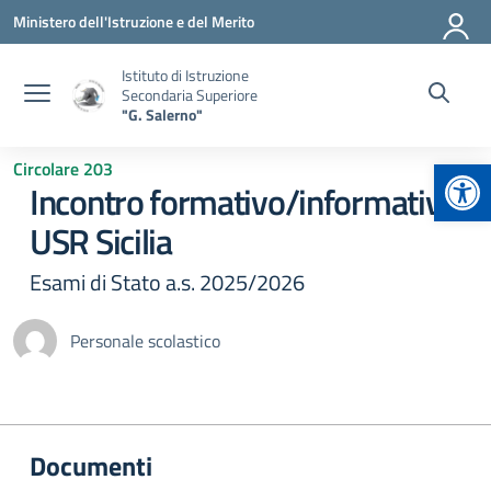
Vai ai contenuti
Vai al menu di navigazione
Vai al footer
Ministero dell'Istruzione e del Merito
Istituto di Istruzione
Secondaria Superiore
"G. Salerno"
Apr
Circolare 203
Incontro formativo/informativo
USR Sicilia
Esami di Stato a.s. 2025/2026
Personale scolastico
Documenti