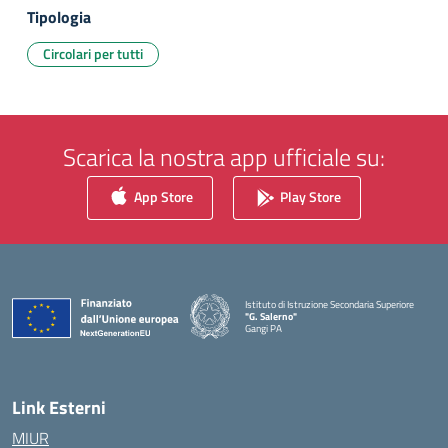
Tipologia
Circolari per tutti
Scarica la nostra app ufficiale su:
App Store
Play Store
Istituto di Istruzione Secondaria Superiore
"G. Salerno"
Gangi PA
— Visita la pagina iniziale della scuola
Link Esterni
MIUR