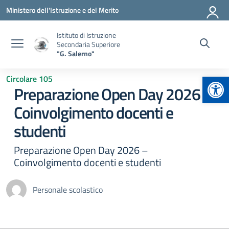
Vai ai contenuti
Vai al menu di navigazione
Vai al footer
Ministero dell'Istruzione e del Merito
Istituto di Istruzione
Secondaria Superiore
"G. Salerno"
Apr
Circolare 105
Preparazione Open Day 2026 –
Coinvolgimento docenti e
studenti
Preparazione Open Day 2026 –
Coinvolgimento docenti e studenti
Personale scolastico