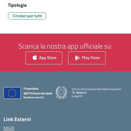
Tipologia
Circolari per tutti
Scarica la nostra app ufficiale su:
App Store
Play Store
Istituto di Istruzione Secondaria Superiore
"G. Salerno"
Gangi PA
— Visita la pagina iniziale della scuola
Link Esterni
MIUR