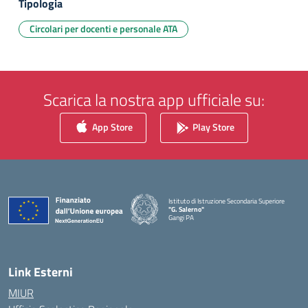
Tipologia
Circolari per docenti e personale ATA
Scarica la nostra app ufficiale su:
App Store
Play Store
Istituto di Istruzione Secondaria Superiore
"G. Salerno"
Gangi PA
— Visita la pagina iniziale della scuola
Link Esterni
MIUR