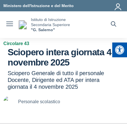
Vai ai contenuti
Vai al menu di navigazione
Vai al footer
Ministero dell'Istruzione e del Merito
Istituto di Istruzione
Secondaria Superiore
"G. Salerno"
Apr
Circolare 43
Sciopero intera giornata 4
novembre 2025
Sciopero Generale di tutto il personale
Docente, Dirigente ed ATA per intera
giornata il 4 novembre 2025
Personale scolastico