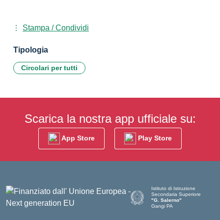
Stampa / Condividi
Tipologia
Circolari per tutti
Scarica la nostra app ufficiale su:
App Store
Play Store
Istituto di Istruzione
Secondaria Superiore
"G. Salerno"
Gangi PA
— Visita la pagina iniziale dell