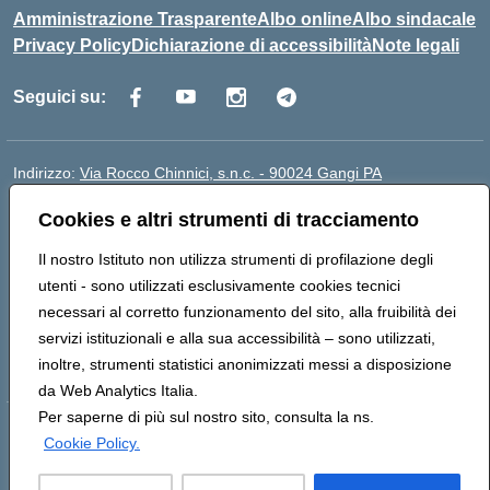
Amministrazione Trasparente
Albo online
Albo sindacale
Privacy Policy
Dichiarazione di accessibilità
Note legali
Seguici su:
Indirizzo:
Via Rocco Chinnici, s.n.c. - 90024 Gangi PA
Centralino:
+39 0921 501229
Email:
pais01700b@istruzione.it
Cookies e altri strumenti di tracciamento
Posta elettronica certificata (PEC):
pais01700b@pec.istruzione.it
Codice fiscale: 95005290820
Il nostro Istituto non utilizza strumenti di profilazione degli
Codice meccanografico:
pais01700b
utenti - sono utilizzati esclusivamente cookies tecnici
Codice Indice delle Pubbliche Amministrazioni (IPA):
necessari al corretto funzionamento del sito, alla fruibilità dei
istsc_pais01700b
servizi istituzionali e alla sua accessibilità – sono utilizzati,
Codice unico di fatturazione (CUF): UFM1W3
inoltre, strumenti statistici anonimizzati messi a disposizione
da Web Analytics Italia.
Per saperne di più sul nostro sito, consulta la ns.
Hosting & Powered by 3D Solution S.r.l.
Cookie Policy.
Concept & Design by Designers Italia