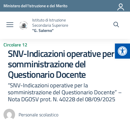
Vai ai contenuti
Vai al menu di navigazione
Vai al footer
Ministero dell'Istruzione e del Merito
Istituto di Istruzione
Secondaria Superiore
"G. Salerno"
Apr
Circolare 12
SNV-Indicazioni operative per la
somministrazione del
Questionario Docente
“SNV-Indicazioni operative per la
somministrazione del Questionario Docente” –
Nota DGOSV prot. N. 40228 del 08/09/2025
Personale scolastico