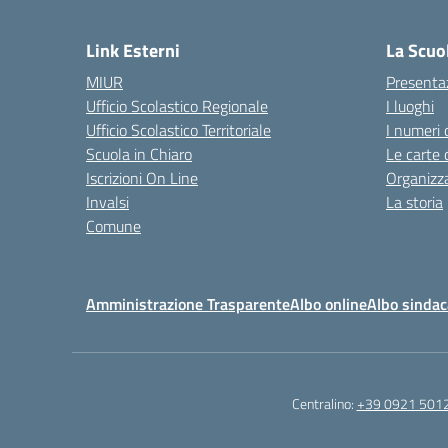
— 
Link Esterni
La Scuo
MIUR
Presenta
Ufficio Scolastico Regionale
I luoghi
Ufficio Scolastico Territoriale
I numeri 
Scuola in Chiaro
Le carte 
Iscrizioni On Line
Organizz
Invalsi
La storia
Comune
Amministrazione Trasparente
Albo online
Albo sindac
Centralino:
+39 0921 501