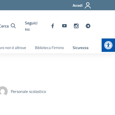
Accedi
Seguici
Cerca
su:
Apr
turo non è altrove
Biblioteca Firmino
Sicurezza
Personale scolastico