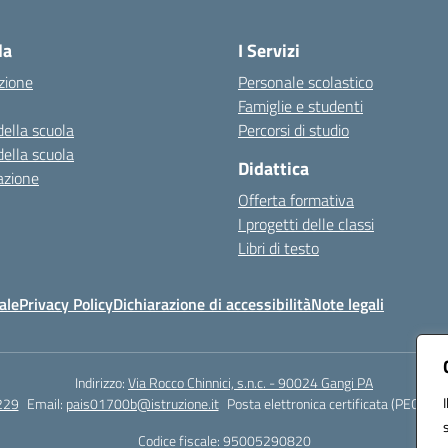
Visita la pagina iniziale della scuola
la
I Servizi
zione
Personale scolastico
Famiglie e studenti
della scuola
Percorsi di studio
della scuola
Didattica
azione
Offerta formativa
I progetti delle classi
Libri di testo
ale
Privacy Policy
Dichiarazione di accessibilità
Note legali
Indirizzo:
Via Rocco Chinnici, s.n.c. - 90024 Gangi PA
229
Email:
pais01700b@istruzione.it
Posta elettronica certificata (PEC):
pai
Codice fiscale: 95005290820