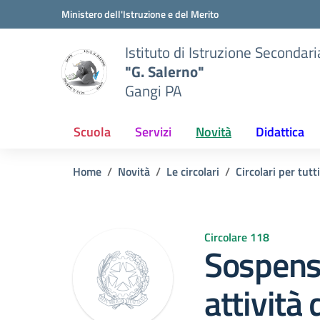
Vai ai contenuti
Vai al menu di navigazione
Vai al footer
Ministero dell'Istruzione e del Merito
Istituto di Istruzione Secondar
"G. Salerno"
Gangi PA
Scuola
Servizi
Novità
Didattica
Home
Novità
Le circolari
Circolari per tutti
Circolare 118
Sospens
attività