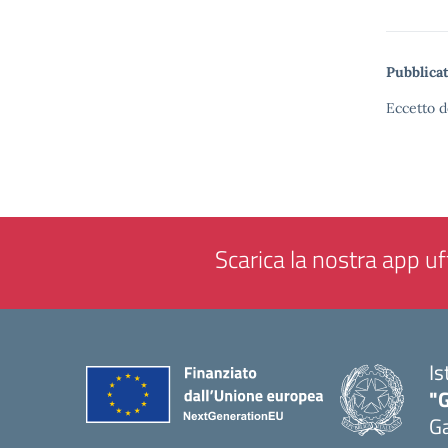
Pubblicat
Eccetto d
Scarica la nostra app uff
Is
"G
G