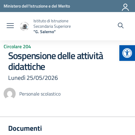
Vai ai contenuti
Vai al menu di navigazione
Vai al footer
Ministero dell'Istruzione e del Merito
Istituto di Istruzione
Secondaria Superiore
"G. Salerno"
Apr
Circolare 204
Sospensione delle attività
didattiche
Lunedì 25/05/2026
Personale scolastico
Documenti