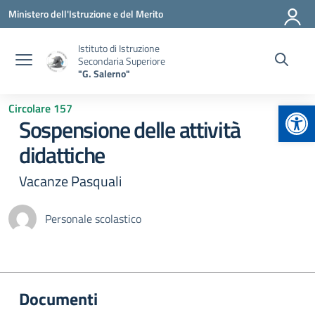
Vai ai contenuti
Vai al menu di navigazione
Vai al footer
Ministero dell'Istruzione e del Merito
Istituto di Istruzione
Secondaria Superiore
"G. Salerno"
Apr
Circolare 157
Sospensione delle attività
didattiche
Vacanze Pasquali
Personale scolastico
Documenti