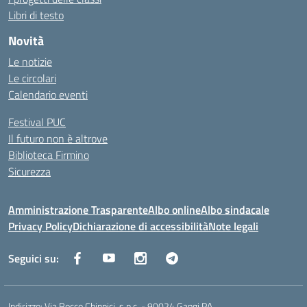
Libri di testo
Novità
Le notizie
Le circolari
Calendario eventi
Festival PUC
Il futuro non è altrove
Biblioteca Firmino
Sicurezza
Amministrazione Trasparente
Albo online
Albo sindacale
Privacy Policy
Dichiarazione di accessibilità
Note legali
Seguici su:
Indirizzo:
Via Rocco Chinnici, s.n.c. - 90024 Gangi PA