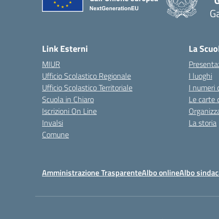
"G
G
— 
Link Esterni
La Scuo
MIUR
Presenta
Ufficio Scolastico Regionale
I luoghi
Ufficio Scolastico Territoriale
I numeri 
Scuola in Chiaro
Le carte 
Iscrizioni On Line
Organizz
Invalsi
La storia
Comune
Amministrazione Trasparente
Albo online
Albo sindac