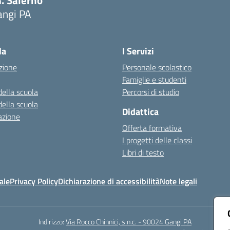
. Salerno"
angi PA
Visita la pagina iniziale della scuola
la
I Servizi
zione
Personale scolastico
Famiglie e studenti
della scuola
Percorsi di studio
della scuola
Didattica
azione
Offerta formativa
I progetti delle classi
Libri di testo
ale
Privacy Policy
Dichiarazione di accessibilità
Note legali
Indirizzo:
Via Rocco Chinnici, s.n.c. - 90024 Gangi PA