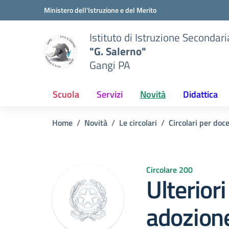
Vai ai contenuti
Vai al menu di navigazione
Vai al footer
Ministero dell'Istruzione e del Merito
Istituto di Istruzione Secondar
"G. Salerno"
Gangi PA
Scuola
Servizi
Novità
Didattica
Home
Novità
Le circolari
Circolari per doc
Circolare 200
Ulteriori
adozione 