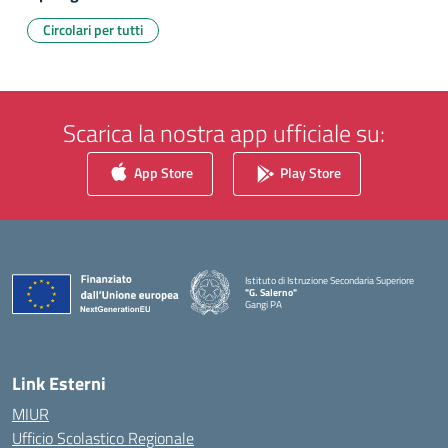
Circolari per tutti
Scarica la nostra app ufficiale su:
App Store
Play Store
Istituto di Istruzione Secondaria Superiore
"G. Salerno"
Gangi PA
— Visita la pagina iniziale della scuola
Link Esterni
MIUR
Ufficio Scolastico Regionale