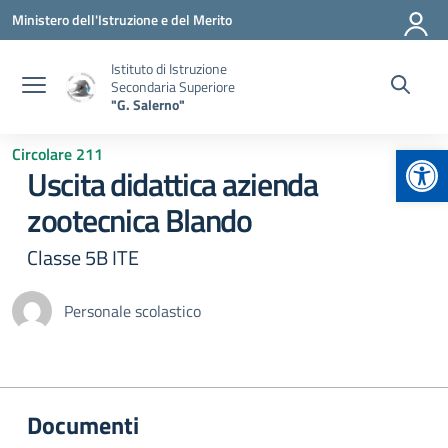
Vai ai contenuti
Vai al menu di navigazione
Vai al footer
Ministero dell'Istruzione e del Merito
Istituto di Istruzione
Secondaria Superiore
"G. Salerno"
Apr
Circolare 211
Uscita didattica azienda
zootecnica Blando
Classe 5B ITE
Personale scolastico
Documenti