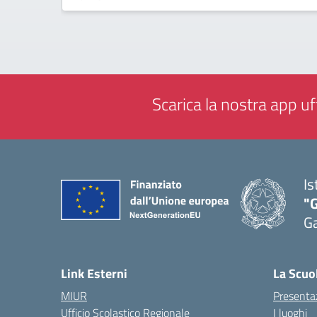
Scarica la nostra app uff
Is
"G
G
— 
Link Esterni
La Scuo
MIUR
Presenta
Ufficio Scolastico Regionale
I luoghi