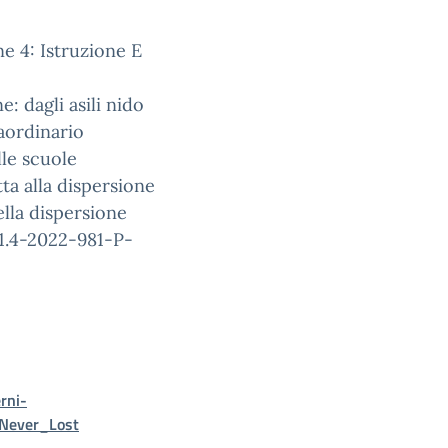
e 4: Istruzione E
e: dagli asili nido
raordinario
lle scuole
ta alla dispersione
ella dispersione
.4-2022-981-P-
rni-
Never_Lost