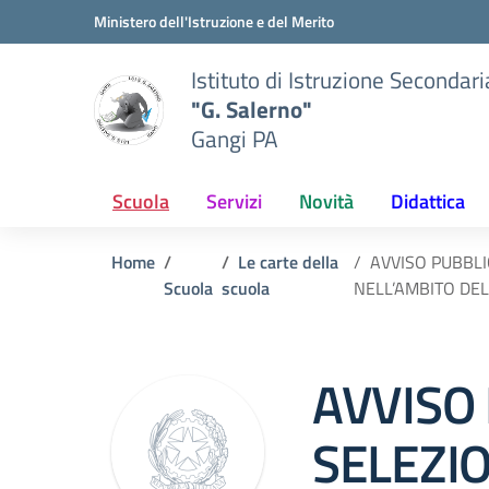
Vai ai contenuti
Vai al menu di navigazione
Vai al footer
Ministero dell'Istruzione e del Merito
Istituto di Istruzione Secondar
"G. Salerno"
Gangi PA
Scuola
Servizi
Novità
Didattica
Home
Le carte della
AVVISO PUBBLI
Scuola
scuola
NELL’AMBITO DE
AVVISO 
SELEZI