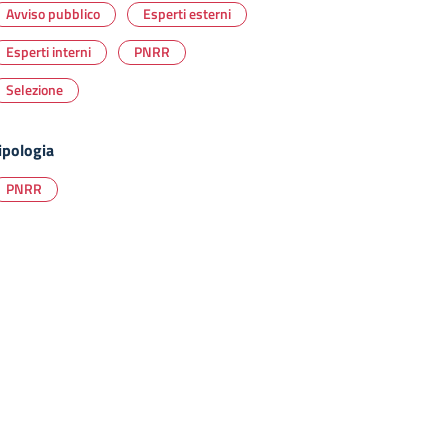
Avviso pubblico
Esperti esterni
Esperti interni
PNRR
Selezione
ipologia
PNRR