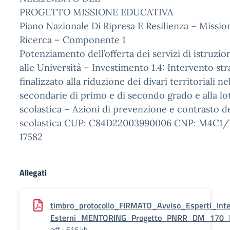
PROGETTO MISSIONE EDUCATIVA
Piano Nazionale Di Ripresa E Resilienza – Mission
Ricerca – Componente 1
Potenziamento dell’offerta dei servizi di istruzion
alle Università – Investimento 1.4: Intervento st
finalizzato alla riduzione dei divari territoriali ne
secondarie di primo e di secondo grado e alla lot
scolastica – Azioni di prevenzione e contrasto d
scolastica CUP: C84D22003990006 CNP: M4C1/1
17582
Allegati
timbro_protocollo_FIRMATO_Avviso_Esperti_Inte
Esterni_MENTORING_Progetto_PNRR_DM_170_
pdf - 616 kb