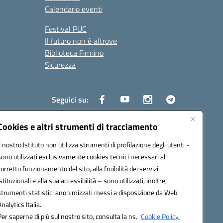
Calendario eventi
Festival PUC
Il futuro non è altrove
Biblioteca Firmino
Sicurezza
Seguici su:
Cookies e altri strumenti di tracciamento
Il nostro Istituto non utilizza strumenti di profilazione degli utenti -
s01700b@pec.istruzione.it
sono utilizzati esclusivamente cookies tecnici necessari al
corretto funzionamento del sito, alla fruibilità dei servizi
istituzionali e alla sua accessibilità – sono utilizzati, inoltre,
strumenti statistici anonimizzati messi a disposizione da Web
Analytics Italia.
Per saperne di più sul nostro sito, consulta la ns.
Cookie Policy.