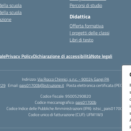
della scuola
Percorsi di studio
della scuola
Didattica
azione
Offerta formativa
I progetti delle classi
Libri di testo
ale
Privacy Policy
Dichiarazione di accessibilità
Note legali
Indirizzo:
Via Rocco Chinnici, s.n.c. - 90024 Gangi PA
229
Email:
pais01700b@istruzione.it
Posta elettronica certificata (PEC):
pai
Codice fiscale: 95005290820
Codice meccanografico:
pais01700b
Codice Indice delle Pubbliche Amministrazioni (IPA): istsc_pais01700b
Codice unico di fatturazione (CUF): UFM1W3