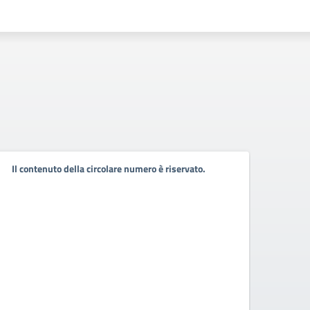
Avvi
Il contenuto della circolare numero è riservato.
resp
prot
art.3
Avviso 
servizi
81/08 