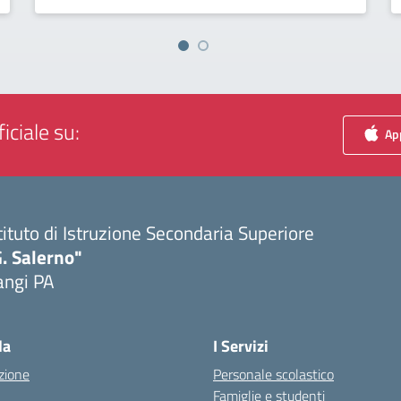
iciale su:
App
tituto di Istruzione Secondaria Superiore
. Salerno"
angi PA
Visita la pagina iniziale della scuola
la
I Servizi
zione
Personale scolastico
Famiglie e studenti