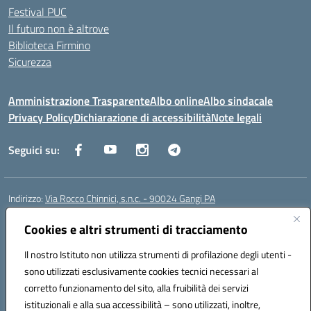
Festival PUC
Il futuro non è altrove
Biblioteca Firmino
Sicurezza
Amministrazione Trasparente
Albo online
Albo sindacale
Privacy Policy
Dichiarazione di accessibilità
Note legali
Seguici su:
Indirizzo:
Via Rocco Chinnici, s.n.c. - 90024 Gangi PA
Centralino:
+39 0921 501229
Email:
pais01700b@istruzione.it
Posta elettronica certificata (PEC):
Cookies e altri strumenti di tracciamento
pais01700b@pec.istruzione.it
Codice fiscale: 95005290820
Il nostro Istituto non utilizza strumenti di profilazione degli utenti -
Codice meccanografico:
pais01700b
sono utilizzati esclusivamente cookies tecnici necessari al
Codice Indice delle Pubbliche Amministrazioni (IPA): istsc_pais01700b
corretto funzionamento del sito, alla fruibilità dei servizi
Codice unico di fatturazione (CUF): UFM1W3
istituzionali e alla sua accessibilità – sono utilizzati, inoltre,