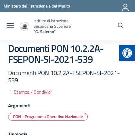
Vai ai contenuti
Vai al menu di navigazione
Vai al footer
Ministero dell'Istruzione e del Merito
Istituto di Istruzione
Secondaria Superiore
"G. Salerno"
Apr
Documenti PON 10.2.2A-
FSEPON-SI-2021-539
Documenti PON 10.2.2A-FSEPON-SI-2021-
539
Stampa / Condividi
Argomenti
PON - Programma Operativo Nazionale
Tipologia