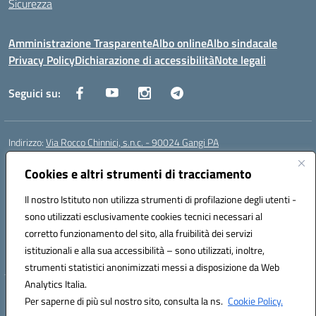
Sicurezza
Amministrazione Trasparente
Albo online
Albo sindacale
Privacy Policy
Dichiarazione di accessibilità
Note legali
Seguici su:
Indirizzo:
Via Rocco Chinnici, s.n.c. - 90024 Gangi PA
Centralino:
+39 0921 501229
Email:
pais01700b@istruzione.it
Posta elettronica certificata (PEC):
Cookies e altri strumenti di tracciamento
pais01700b@pec.istruzione.it
Codice fiscale: 95005290820
Il nostro Istituto non utilizza strumenti di profilazione degli utenti -
Codice meccanografico:
pais01700b
sono utilizzati esclusivamente cookies tecnici necessari al
Codice Indice delle Pubbliche Amministrazioni (IPA): istsc_pais01700b
corretto funzionamento del sito, alla fruibilità dei servizi
Codice unico di fatturazione (CUF): UFM1W3
istituzionali e alla sua accessibilità – sono utilizzati, inoltre,
strumenti statistici anonimizzati messi a disposizione da Web
Analytics Italia.
Hosting & Powered by 3D Solution S.r.l.
Per saperne di più sul nostro sito, consulta la ns.
Cookie Policy.
Concept & Design by Designers Italia