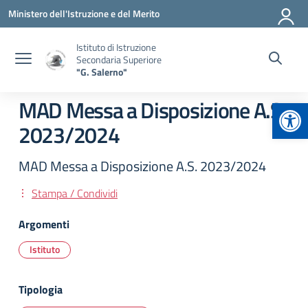
Vai ai contenuti
Vai al menu di navigazione
Vai al footer
Ministero dell'Istruzione e del Merito
Istituto di Istruzione
Secondaria Superiore
"G. Salerno"
Apr
MAD Messa a Disposizione A.S.
2023/2024
MAD Messa a Disposizione A.S. 2023/2024
Stampa / Condividi
Argomenti
Istituto
Tipologia