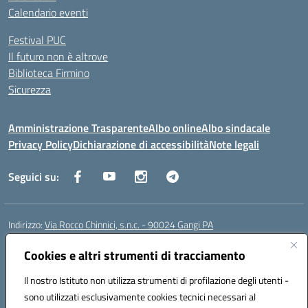
Calendario eventi
Festival PUC
Il futuro non è altrove
Biblioteca Firmino
Sicurezza
Amministrazione Trasparente
Albo online
Albo sindacale
Privacy Policy
Dichiarazione di accessibilità
Note legali
Seguici su:
Indirizzo:
Via Rocco Chinnici, s.n.c. - 90024 Gangi PA
Centralino:
+39 0921 501229
Email:
pais01700b@istruzione.it
Posta elettronica certificata (PEC):
Cookies e altri strumenti di tracciamento
pais01700b@pec.istruzione.it
Codice fiscale: 95005290820
Il nostro Istituto non utilizza strumenti di profilazione degli utenti -
Codice meccanografico:
pais01700b
sono utilizzati esclusivamente cookies tecnici necessari al
Codice Indice delle Pubbliche Amministrazioni (IPA): istsc_pais01700b