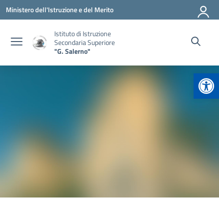
Vai ai contenuti
Vai al menu di navigazione
Vai al footer
Ministero dell'Istruzione e del Merito
Istituto di Istruzione
Secondaria Superiore
"G. Salerno"
Apr