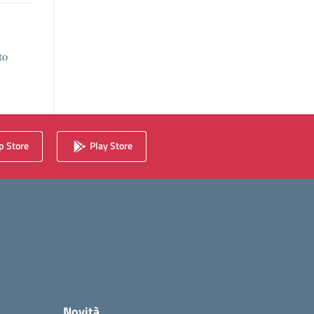
to
 Store
Play Store
Novità