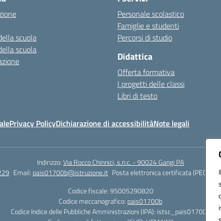
zione
Personale scolastico
Famiglie e studenti
della scuola
Percorsi di studio
della scuola
Didattica
azione
Offerta formativa
I progetti delle classi
Libri di testo
ale
Privacy Policy
Dichiarazione di accessibilità
Note legali
Indirizzo:
Via Rocco Chinnici, s.n.c. - 90024 Gangi PA
229
Email:
pais01700b@istruzione.it
Posta elettronica certificata (PEC):
pai
Codice fiscale: 95005290820
Codice meccanografico:
pais01700b
Codice Indice delle Pubbliche Amministrazioni (IPA): istsc_pais01700b