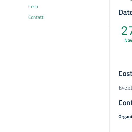
Costi
Date
Contatti
2
No
Cost
Event
Cont
Organi