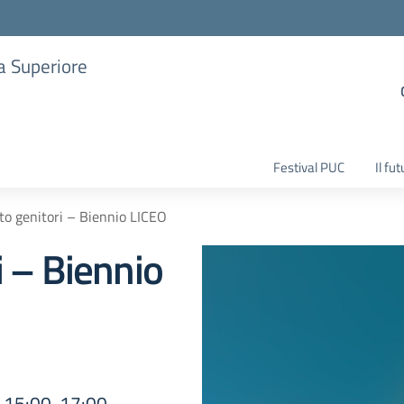
ia Superiore
Festival PUC
Il fu
o genitori – Biennio LICEO
 – Biennio
e 15:00-17:00