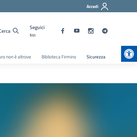
Accedi
Seguici
Cerca
su:
Apr
turo non è altrove
Biblioteca Firmino
Sicurezza