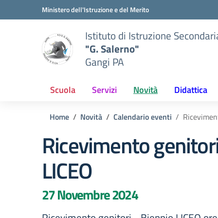
Vai ai contenuti
Vai al menu di navigazione
Vai al footer
Ministero dell'Istruzione e del Merito
Istituto di Istruzione Secondar
"G. Salerno"
Gangi PA
Scuola
Servizi
Novità
Didattica
Home
Novità
Calendario eventi
Riceviment
Ricevimento genitori
LICEO
27 Novembre 2024
Ricevimento genitori - Biennio LICEO or