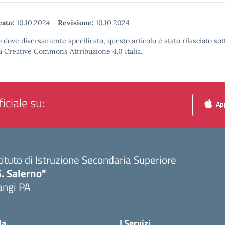
cato:
10.10.2024
-
Revisione:
10.10.2024
 dove diversamente specificato, questo articolo è stato rilasciato sot
a Creative Commons Attribuzione 4.0 Italia.
iciale su:
App
tituto di Istruzione Secondaria Superiore
. Salerno"
angi PA
Visita la pagina iniziale della scuola
la
I Servizi