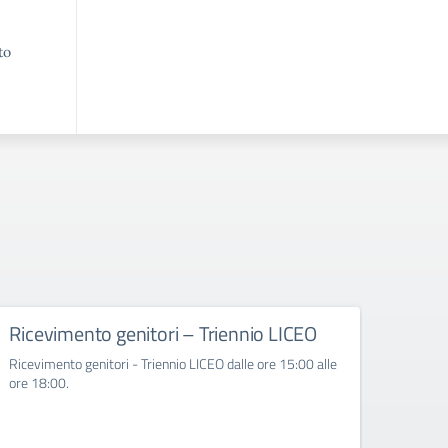
to
Ricevimento genitori – Triennio LICEO
Rice
Ricevimento genitori - Triennio LICEO dalle ore 15:00 alle
Ricevi
ore 18:00.
ore 17