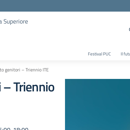
ia Superiore
Festival PUC
Il fu
o genitori – Triennio ITE
 – Triennio
15:00-18:00