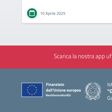
10 Aprile 2025
Scarica la nostra app uff
Is
"G
G
— 