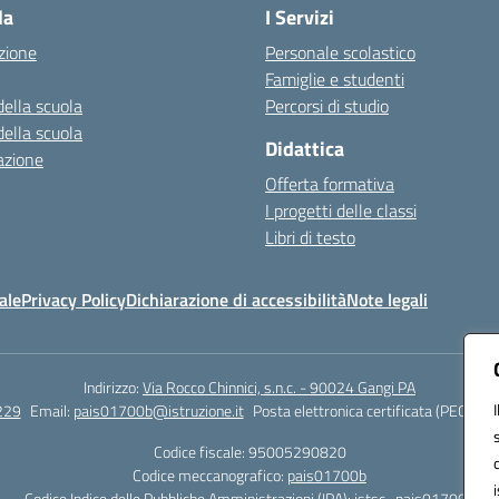
la
I Servizi
zione
Personale scolastico
Famiglie e studenti
della scuola
Percorsi di studio
della scuola
Didattica
azione
Offerta formativa
I progetti delle classi
Libri di testo
ale
Privacy Policy
Dichiarazione di accessibilità
Note legali
Indirizzo:
Via Rocco Chinnici, s.n.c. - 90024 Gangi PA
229
Email:
pais01700b@istruzione.it
Posta elettronica certificata (PEC):
pai
Codice fiscale: 95005290820
Codice meccanografico:
pais01700b
Codice Indice delle Pubbliche Amministrazioni (IPA): istsc_pais01700b