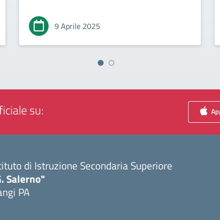
9 Aprile 2025
iciale su:
App
tituto di Istruzione Secondaria Superiore
. Salerno"
angi PA
Visita la pagina iniziale della scuola