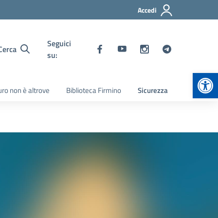
Accedi
Seguici
Cerca
su:
Apr
turo non è altrove
Biblioteca Firmino
Sicurezza