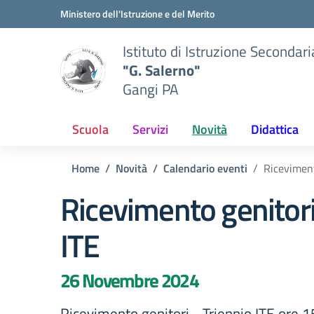
Vai ai contenuti
Vai al menu di navigazione
Vai al footer
Ministero dell'Istruzione e del Merito
Istituto di Istruzione Secondar
"G. Salerno"
Gangi PA
Scuola
Servizi
Novità
Didattica
Home
Novità
Calendario eventi
Riceviment
Ricevimento genitori
ITE
26 Novembre 2024
Ricevimento genitori - Triennio ITE ore 