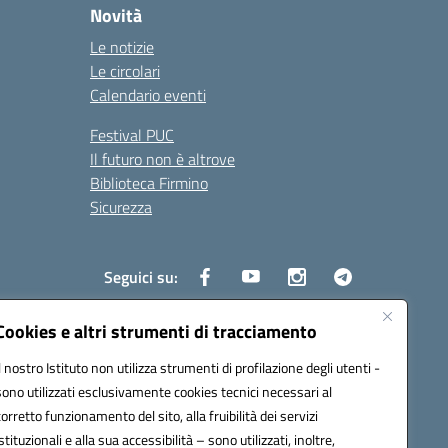
Novità
Le notizie
Le circolari
Calendario eventi
Festival PUC
Il futuro non è altrove
Biblioteca Firmino
Sicurezza
Seguici su:
Cookies e altri strumenti di tracciamento
Il nostro Istituto non utilizza strumenti di profilazione degli utenti -
s01700b@pec.istruzione.it
sono utilizzati esclusivamente cookies tecnici necessari al
corretto funzionamento del sito, alla fruibilità dei servizi
istituzionali e alla sua accessibilità – sono utilizzati, inoltre,